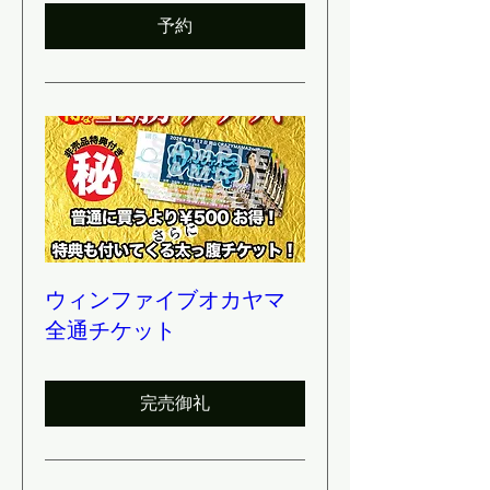
予約
ウィンファイブオカヤマ
全通チケット
完売御礼