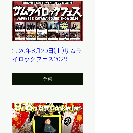
2026年8月29日(土)サムラ
イロックフェス2026
予約