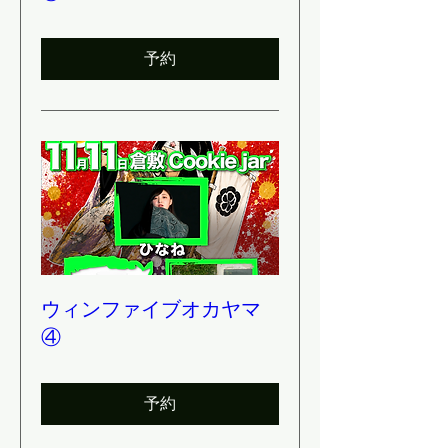
予約
ウィンファイブオカヤマ
④
予約