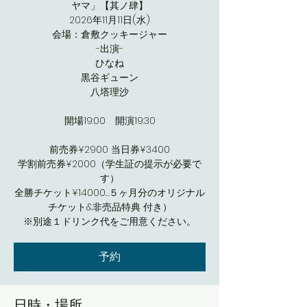
ヤマ」【其ノ肆】
2026年11月11日(水)
会場：倉敷クッキージャー
-出演-
ひなね
黒谷ギューン
八塔理沙
開場19:00 開演19:30
前売券¥2900 当日券¥3400
学割前売券¥2000（学生証の提示が必要で
す）
全勝チケット¥14000…５ヶ月分のオリジナル
チケット&非売品特典 付き）
※別途１ドリンク代をご用意ください。
予約
日時・場所