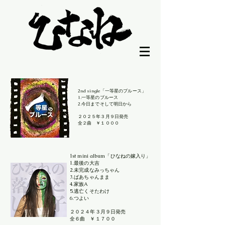
2nd single「一等星のブルース」
1.一等星のブルース
2.今日までそして明日から
２０２５年３月９日発売
​全２曲 ￥１０００
1st mini album「ひなねの嫁入り」
1.最後の大吉
2.未完成なみっちゃん
3.ばあちゃんまま
4.家族A
5.逃亡くそたわけ
6.つよい
２０２４年３月９日発売
​全６曲 ￥１７００