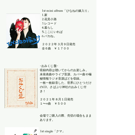
1st mini album「ひなねの嫁入り」
1.家
2.花見小路
3.レコード
4.暮らし
5.ここにいれば
6.バカね。
２０２２年３月９日発売
​全６曲 ￥１７００
-おみくじ盤-
収録内容は聴いてからのお楽しみ。
未発表曲やライブ音源、カバー曲や極
秘情報ラジオ音源ばどを収録。
一枚一枚録音した、世界にひとつだけ
のCD。さばぶり神社のおみくじ付
き！
２０２１年８月１日発売
１〜∞曲 ￥５００
会場でご購入の際、売切の場合もまま
あります。
1st single「クマ」