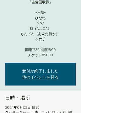
『吉備国歌界』
-出演-
ひなね
Mr.O
魁（ALLiCA）
もんてろ（あんた何か）
その子
開場17:30 開演18:00
チケット¥2000
受付が終了しました
他のイベントを見る
日時・場所
2024年6月02日 18:30
クッキージャー, 日本、〒710-0826 岡山県