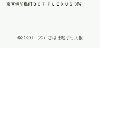
京区備前島町３０７ ＰＬＥＸＵＳ 3階
©2020 （株）さば味噌ぶり大根