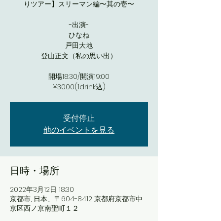
りツアー】スリーマン編〜其の壱〜
-出演-
ひなね
戸田大地
登山正文（私の思い出）
開場18:30/開演19:00
¥3000(1drink込)
受付停止
他のイベントを見る
日時・場所
2022年3月12日 18:30
京都市, 日本、〒604-8412 京都府京都市中
京区西ノ京南聖町１２