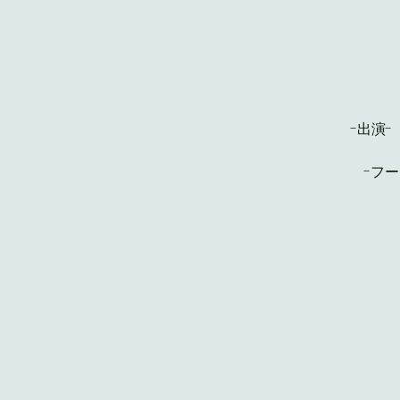
-出演
-フ