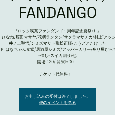
FANDANGO
『ロック喫茶ファンダンゴ１周年記念夏祭り!!』
- ひなね/蛭田マサヤ/花柄ランタン/サクラマサチカ/村上“アッシ
井ノ上聖悟/シミズマサト飛松正輝/こうどとたけした
ード-はなちゃん食堂/居酒屋シミズ/アッパーカリー/炙り屋むら
-催し-スイカ割り/他
開場14:30/ 開演15:00
チケット代無料！！
お申し込みの受付は終了しました。
他のイベントを見る