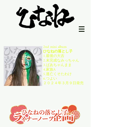
2nd mini album
ひなねの落とし子
1.最後の大吉
2.未完成なみっちゃん
3.ばあちゃんまま
4.家族A
5.逃亡くそたわけ
6.つよい
２０２４年３月９日発売