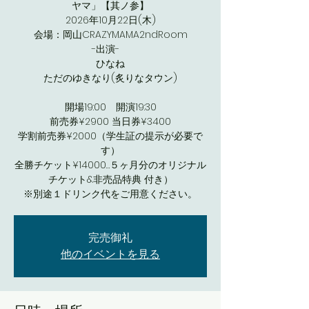
ヤマ」【其ノ参】
2026年10月22日(木)
会場：岡山CRAZYMAMA2ndRoom
-出演-
ひなね
ただのゆきなり(炙りなタウン)
開場19:00 開演19:30
前売券¥2900 当日券¥3400
学割前売券¥2000（学生証の提示が必要で
す）
全勝チケット¥14000…５ヶ月分のオリジナル
チケット&非売品特典 付き）
※別途１ドリンク代をご用意ください。
完売御礼
他のイベントを見る