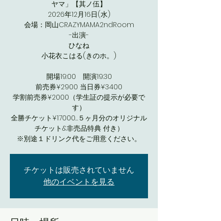
ヤマ」【其ノ伍】
2026年12月16日(水)
会場：岡山CRAZYMAMA2ndRoom
-出演-
ひなね
小花衣こはる(きのホ。)
開場19:00 開演19:30
前売券¥2900 当日券¥3400
学割前売券¥2000（学生証の提示が必要で
す）
全勝チケット¥17000…５ヶ月分のオリジナル
チケット&非売品特典 付き）
※別途１ドリンク代をご用意ください。
チケットは販売されていません
他のイベントを見る