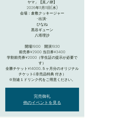
ヤマ」【其ノ肆】
2026年11月11日(水)
会場：倉敷クッキージャー
-出演-
ひなね
黒谷ギューン
八塔理沙
開場19:00 開演19:30
前売券¥2900 当日券¥3400
学割前売券¥2000（学生証の提示が必要で
す）
全勝チケット¥14000…５ヶ月分のオリジナル
チケット&非売品特典 付き）
※別途１ドリンク代をご用意ください。
完売御礼
他のイベントを見る