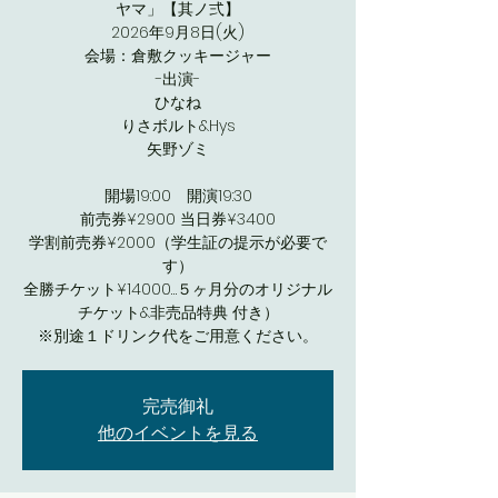
ヤマ」【其ノ弍】
2026年9月8日(火)
会場：倉敷クッキージャー
-出演-
ひなね
りさボルト&Hys
矢野ゾミ
開場19:00 開演19:30
前売券¥2900 当日券¥3400
学割前売券¥2000（学生証の提示が必要で
す）
全勝チケット¥14000…５ヶ月分のオリジナル
チケット&非売品特典 付き）
※別途１ドリンク代をご用意ください。
完売御礼
他のイベントを見る