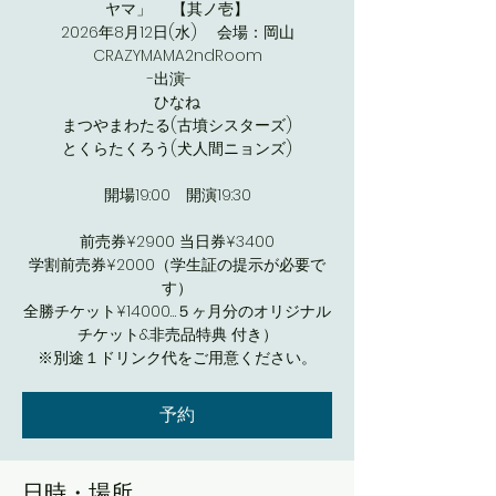
ヤマ」 【其ノ壱】
2026年8月12日(水) 会場：岡山
CRAZYMAMA2ndRoom
-出演-
ひなね
まつやまわたる(古墳シスターズ)
とくらたくろう(犬人間ニョンズ)
開場19:00 開演19:30
前売券¥2900 当日券¥3400
学割前売券¥2000（学生証の提示が必要で
す）
全勝チケット¥14000…５ヶ月分のオリジナル
チケット&非売品特典 付き）
※別途１ドリンク代をご用意ください。
予約
日時・場所