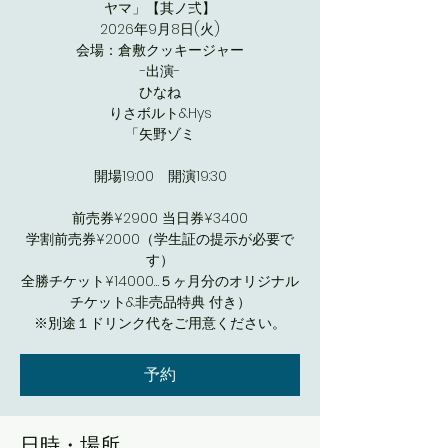
ヤマ」【其ノ弍】
2026年9月8日(火)
会場：倉敷クッキージャー
-出演-
ひなね
りさボルト&Hys
「矢野ゾミ
開場19:00 開演19:30
前売券¥2900 当日券¥3400
学割前売券¥2000（学生証の提示が必要で
す）
全勝チケット¥14000…５ヶ月分のオリジナル
チケット&非売品特典 付き）
※別途１ドリンク代をご用意ください。
予約
日時・場所