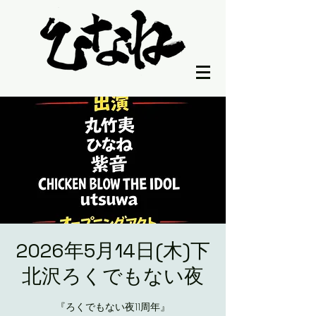
2026年5月14日(木)下
北沢ろくでもない夜
‪『ろくでもない夜11周年』‬