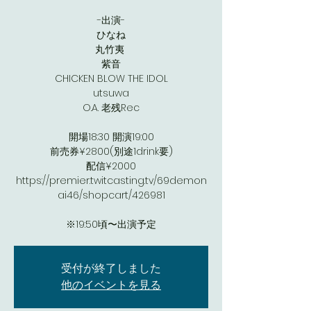
‪-出演-‬
‪ひなね‬
‪丸竹夷 ‬
‪紫音‬
‪CHICKEN BLOW THE IDOL‬
‪utsuwa‬
‪O.A. 老残Rec‬
‪開場18:30 開演19:00‬
‪前売券¥2800(別途1drink要)‬
‪配信¥2000‬
‪https://premier.twitcasting.tv/69demon
ai46/shopcart/426981‬
‪※19:50頃〜出演予定‬
受付が終了しました
他のイベントを見る