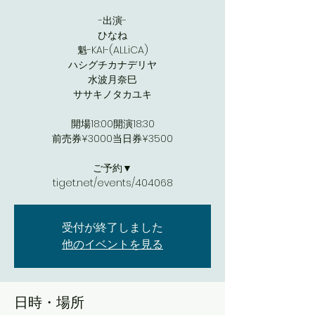
-出演-
ひなね
魁-KAI-(ALLiCA)
ハシグチカナデリヤ
水波月奈巳
ササキノタカユキ
開場18:00開演18:30
前売券¥3000当日券¥3500
ご予約▼
tiget.net/events/404068
受付が終了しました
他のイベントを見る
日時・場所