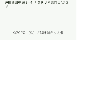
戸町西田中瀬３−４ ＦＯＲＵＭ東向日A3-2
3f
©2020 （株）さば味噌ぶり大根