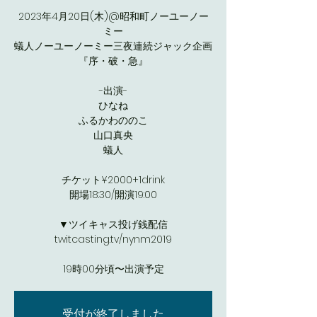
2023年4月20日(木)@昭和町ノーユーノー
ミー
蟻人ノーユーノーミー三夜連続ジャック企画
『序・破・急』
-出演-
ひなね
ふるかわののこ
山口真央
蟻人
チケット¥2000+1drink
開場18:30/開演19:00
▼ツイキャス投げ銭配信
twitcasting.tv/nynm2019
19時00分頃〜出演予定
受付が終了しました