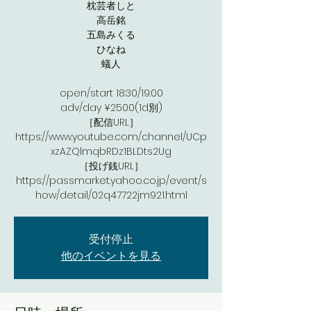
枕芸者しと
高岳銘
五島みくる
ひなね
蟻人
open/start 18:30/19:00
adv/day ¥2500(1d別)
［配信URL］
https://www.youtube.com/channel/UCp
xzAZQlmqbRDz1BLDts2Ug
［投げ銭URL］
https://passmarket.yahoo.co.jp/event/s
受付停止
他のイベントを見る