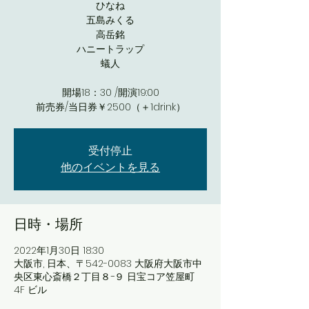
ひなね
五島みくる
高岳銘
ハニートラップ
蟻人
開場18：30 /開演19:00
前売券/当日券￥2500（＋1drink）
受付停止
他のイベントを見る
日時・場所
2022年1月30日 18:30
大阪市, 日本、〒542-0083 大阪府大阪市中
央区東心斎橋２丁目８−９ 日宝コア笠屋町
4F ビル