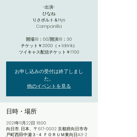
-出演-
ひなね
りさボルト＆Hys
Campanilla
開場18：00/開演18：30
チケット￥2000（＋1drink）
ツイキャス配信チケット￥1700
お申し込みの受付は終了しまし
た。
他のイベントを見る
日時・場所
2021年11月22日 18:00
向日市, 日本、〒617-0002 京都府向日市寺
戸町西田中瀬３−４ ＦＯＲＵＭ東向日A3-2